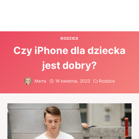
RODZICE
Czy iPhone dla dziecka
jest dobry?
Marta
16 kwietnia, 2023
Rodzice