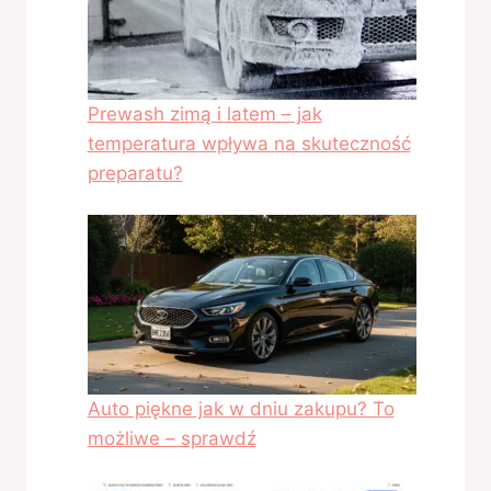
Prewash zimą i latem – jak
temperatura wpływa na skuteczność
preparatu?
Auto piękne jak w dniu zakupu? To
możliwe – sprawdź