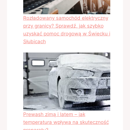
Rozładowany samochód elektryczny
przy granicy? Sprawdź, jak szybko
uzyskać pomoc drogową w Świecku i
Słubicach
Prewash zimą i latem – jak
temperatura wpływa na skuteczność
preparatu?