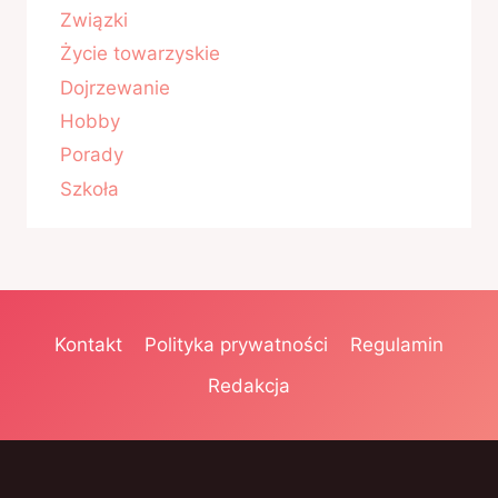
Związki
Życie towarzyskie
Dojrzewanie
Hobby
Porady
Szkoła
Kontakt
Polityka prywatności
Regulamin
Redakcja