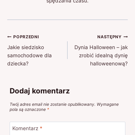
spędzania czasu.
Nawigacja
POPRZEDNI
NASTĘPNY
Jakie siedzisko
Dynia Halloween – jak
wpisu
samochodowe dla
zrobić idealną dynię
dziecka?
halloweenową?
Dodaj komentarz
Twój adres email nie zostanie opublikowany.
Wymagane
pola są oznaczone
*
Komentarz
*