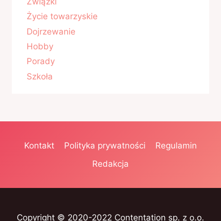
Związki
Życie towarzyskie
Dojrzewanie
Hobby
Porady
Szkoła
Kontakt
Polityka prywatności
Regulamin
Redakcja
Copyright © 2020-2022 Contentation sp. z o.o.