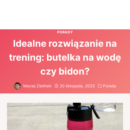
PORADY
Idealne rozwiązanie na
trening: butelka na wodę
czy bidon?
Maciej Zieliński
20 listopada, 2023
Porady