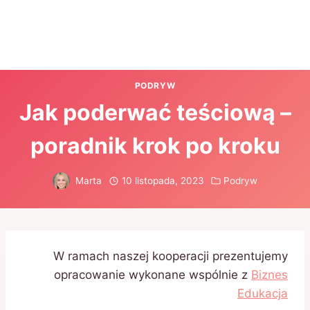
PODRYW
Jak poderwać teściową –
poradnik krok po kroku
Marta
10 listopada, 2023
Podryw
W ramach naszej kooperacji prezentujemy
opracowanie wykonane wspólnie z
Biznes
Edukacja