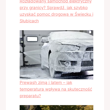
Rozładowany samochód elektryczny
przy granicy? Sprawdź, jak szybko
uzyskać pomoc drogową w Świecku i
Słubicach
Prewash zimą i latem – jak
temperatura wpływa na skuteczność
preparatu?