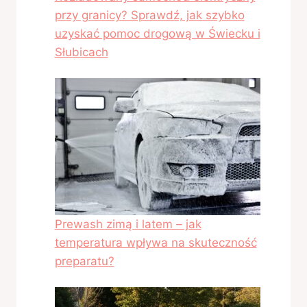
przy granicy? Sprawdź, jak szybko
uzyskać pomoc drogową w Świecku i
Słubicach
Prewash zimą i latem – jak
temperatura wpływa na skuteczność
preparatu?