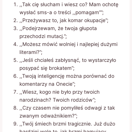
,,Tak cię słucham i wiesz co? Mam ochotę
wysłać sms-a o treści ,,pomagam””;
,,Przeżywasz to, jak komar okupacje”;
,,Podejrzewam, że twoja głupota
przechodzi mutacj.”;
,,Możesz mówić wolniej i najlepiej dużymi
literami?”;
,,Jeśli chciałeś zabłysnąć, to wystarczyło
posypać się brokatem”;
,,Twoją inteligencję można porównać do
komentarzy na Onecie”;
,,Wiesz, kogo nie było przy twoich
narodzinach? Twoich rodziców”;
,,Czy czasem nie pomyliłeś odwagi z tak
zwanym odważnikiem?”;
,,Twój śmiech brzmi tragicznie. Już dużo
bardziej wolę to, jak brzmi hamujący