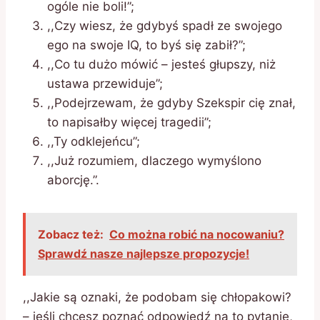
ogóle nie boli!”;
,,Czy wiesz, że gdybyś spadł ze swojego
ego na swoje IQ, to byś się zabił?”;
,,Co tu dużo mówić – jesteś głupszy, niż
ustawa przewiduje”;
,,Podejrzewam, że gdyby Szekspir cię znał,
to napisałby więcej tragedii”;
,,Ty odklejeńcu”;
,,Już rozumiem, dlaczego wymyślono
aborcję.”.
Zobacz też:
Co można robić na nocowaniu?
Sprawdź nasze najlepsze propozycje!
,,Jakie są oznaki, że podobam się chłopakowi?
– jeśli chcesz poznać odpowiedź na to pytanie,