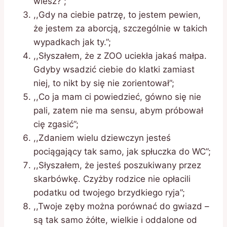
wiesz?”;
,,Gdy na ciebie patrzę, to jestem pewien,
że jestem za aborcją, szczególnie w takich
wypadkach jak ty.”;
,,Słyszałem, że z ZOO uciekła jakaś małpa.
Gdyby wsadzić ciebie do klatki zamiast
niej, to nikt by się nie zorientował”;
,,Co ja mam ci powiedzieć, gówno się nie
pali, zatem nie ma sensu, abym próbował
cię zgasić”;
,,Zdaniem wielu dziewczyn jesteś
pociągający tak samo, jak spłuczka do WC”;
,,Słyszałem, że jesteś poszukiwany przez
skarbówkę. Czyżby rodzice nie opłacili
podatku od twojego brzydkiego ryja”;
,,Twoje zęby można porównać do gwiazd –
są tak samo żółte, wielkie i oddalone od