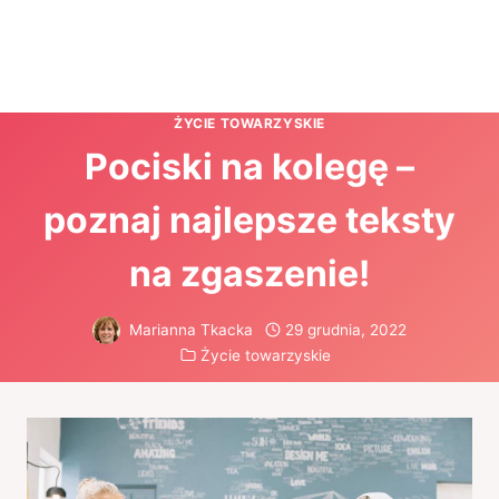
ŻYCIE TOWARZYSKIE
Pociski na kolegę –
poznaj najlepsze teksty
na zgaszenie!
Marianna Tkacka
29 grudnia, 2022
Życie towarzyskie